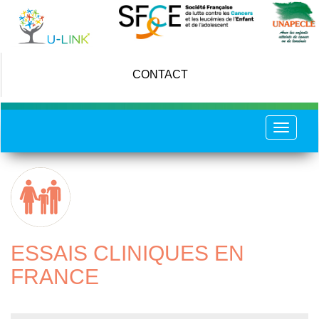
Skip
to
main
content
CONTACT
Toggle
navigat
ESSAIS CLINIQUES EN
FRANCE