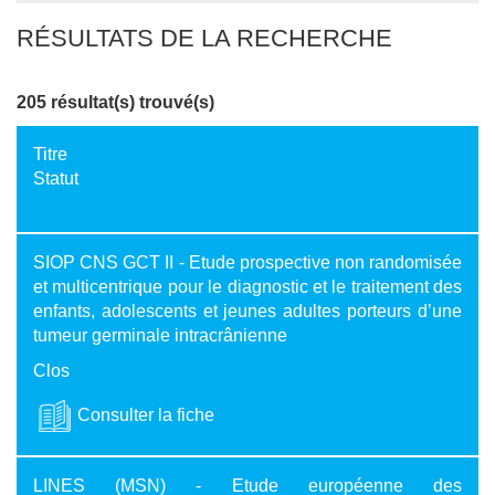
RÉSULTATS DE LA RECHERCHE
205 résultat(s) trouvé(s)
Titre
Statut
SIOP CNS GCT II - Etude prospective non randomisée
et multicentrique pour le diagnostic et le traitement des
enfants, adolescents et jeunes adultes porteurs d’une
tumeur germinale intracrânienne
Clos
Consulter la fiche
LINES (MSN) - Etude européenne des