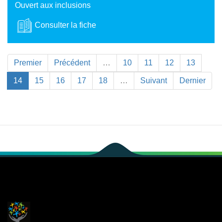
Ouvert aux inclusions
Consulter la fiche
Premier
Précédent
…
10
11
12
13
14
15
16
17
18
…
Suivant
Dernier