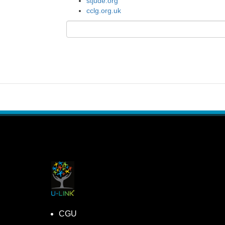
stjude.org
cclg.org.uk
CGU