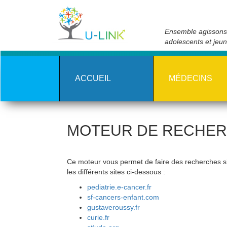
Skip
to
main
Ensemble agissons 
content
adolescents et jeu
ACCUEIL
MÉDECINS
MOTEUR DE RECHE
Ce moteur vous permet de faire des recherches 
les différents sites ci-dessous :
pediatrie.e-cancer.fr
sf-cancers-enfant.com
gustaveroussy.fr
curie.fr